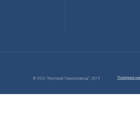
Политика к
© ООО "Якутский Гормолзавод", 2019