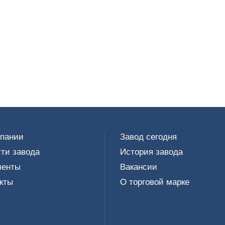
мпании
Завод сегодня
ти завода
История завода
менты
Вакансии
кты
О торговой марке