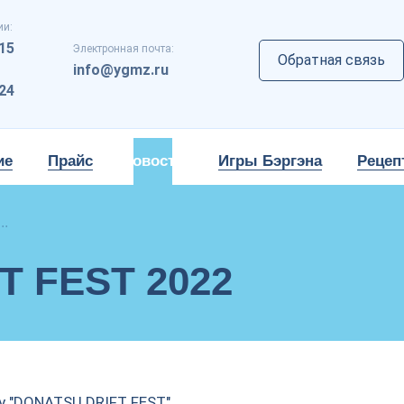
ии:
-15
Электронная почта:
Обратная связь
info@ygmz.ru
-24
ие
Прайс
Новости
Игры Бэргэна
Рецеп
..
T FEST 2022
ту "DONATSU DRIFT FEST"