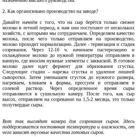
назначению высшего руководства.
2. Как организовано производство на заводе?
Давайте начнём с того, что на сыр берётся только свежее
молоко в летний период, к нам они поступают от нескольких
хозяйств, с которыми мы сотрудничаем. Определяем качество
молока, после чего только отправляем на производство,
молоко проходит нормализацию. Далее - термизация и стадия
созревания. Через 12-16 ч. начинаем пастеризацию и
охлаждённое молоко до нужной температуры отправляем в
ванную, где вносим нужные элементы с закваской. В готовое
молоко далее идет фермент для образования сгустка.
Следующие стадии - нарезка сгустка и удаление лишней
сыворотки. Затем уменьшаем сгусток до нужного размера,
нагреваем, вливаем в формы, прессуем и отправляем в
солевой раствор. Через определенное время сыры
отправляются в сушильную камеру. После того, как сыр
высох, отправляем на созревание на 1,5-2 месяца, это только
полутвердые сыры.
Вот так выглядит камера для созревания сыров. Здесь
поддерживается постоянная температура и влажность, от
чего зависят вкусовые качества готовых сыров.