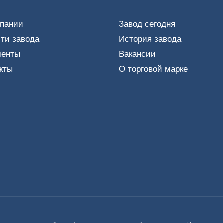
мпании
Завод сегодня
ти завода
История завода
менты
Вакансии
кты
О торговой марке